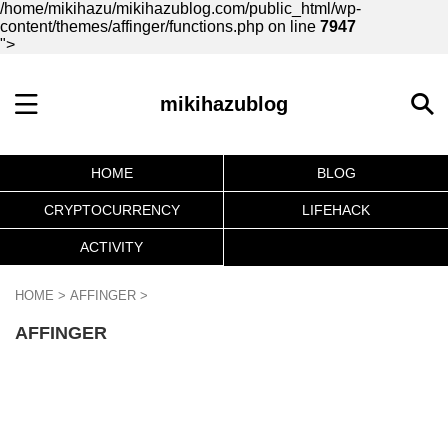
/home/mikihazu/mikihazublog.com/public_html/wp-
content/themes/affinger/functions.php on line
7947
">
mikihazublog
HOME
BLOG
CRYPTOCURRENCY
LIFEHACK
ACTIVITY
HOME
>
AFFINGER
>
AFFINGER