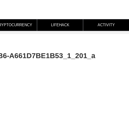
RYPTOCURRENCY
LIFEHACK
ACTIVITY
FB6-A661D7BE1B53_1_201_a