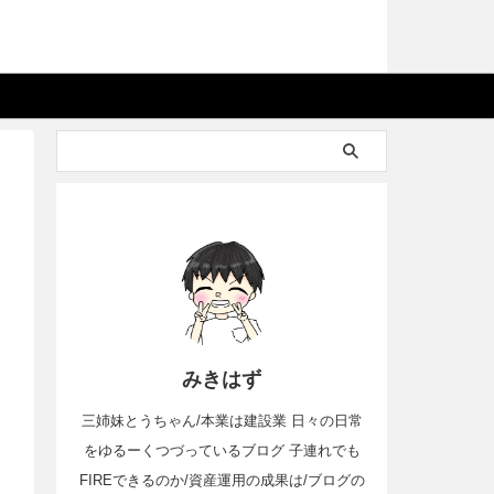
みきはず
三姉妹とうちゃん/本業は建設業 日々の日常
をゆるーくつづっているブログ 子連れでも
FIREできるのか/資産運用の成果は/ブログの