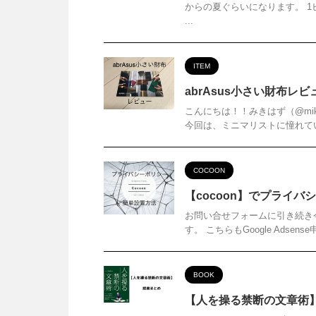
からの夏ぐらいになります。 1
...
ITEM
abrAsus小さい財布レビ
こんにちは！！みきはず（@mik
今回は、ミニマリストに憧れてい
COCOON
【cocoon】でプライ
お問い合せフォームに引き続き
す。 こちらもGoogle Ads
BOOK
【人を操る禁断の文章術