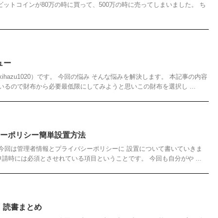
ビットコインが80万の時に買って、500万の時に売ってしまいました。 ち
ュー
ihazu1020）です。 今回の悩み そんな悩みを解決します。 本記事の内容
るので財布から必要最低限にしてみようと思いこの財布を選択し ...
バシーポリシー簡単設置方法
今回は管理者情報とプライバシーポリシーに 設置について書いていきま
ense申請時には必須とさせれている項目ということです。 今回も自分がや ...
】読書まとめ