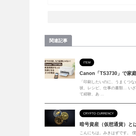
関連記事
ITEM
Canon「TS3730」
「印刷したいのに、うまくつな
状、レシピ、仕事の書類… い
て経験、あ ...
CRYPTO CURRENCY
暗号資産（仮想通貨）と
こんにちは。みきはずです。 僕