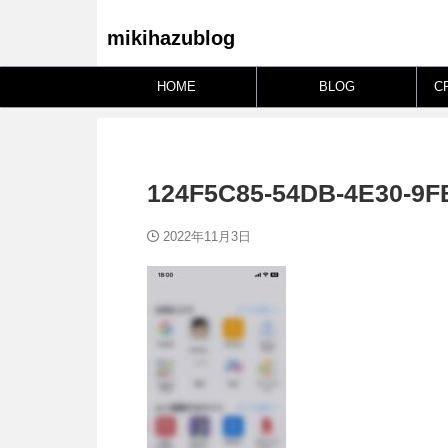
mikihazublog
HOME
BLOG
C
124F5C85-54DB-4E30-9
2022年11月3日