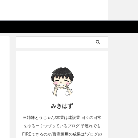
みきはず
三姉妹とうちゃん/本業は建設業 日々の日常
をゆるーくつづっているブログ 子連れでも
FIREできるのか/資産運用の成果は/ブログの