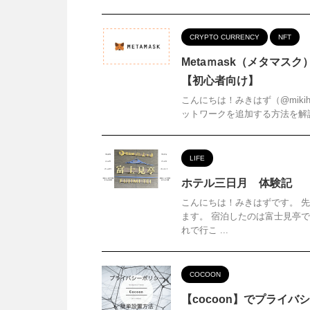
CRYPTO CURRENCY
NFT
Metaｍask（メタマス
【初心者向け】
こんにちは！みきはず（@mikiha
ットワークを追加する方法を解説
LIFE
ホテル三日月 体験記 
こんにちは！みきはずです。 
ます。 宿泊したのは富士見亭
れで行こ ...
COCOON
【cocoon】でプライ