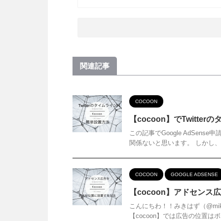
関連記事
COCOON
【cocoon】でTwitt
この記事でGoogle AdSens
関係ないと思います。 しかし、少し
COCOON
GOOGLE ADSENSE
【cocoon】アドセン
こんにちわ！！みきはず（@mik
【cocoon】では広告の位置は