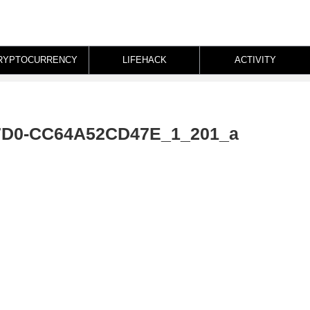
RYPTOCURRENCY
LIFEHACK
ACTIVITY
7D0-CC64A52CD47E_1_201_a