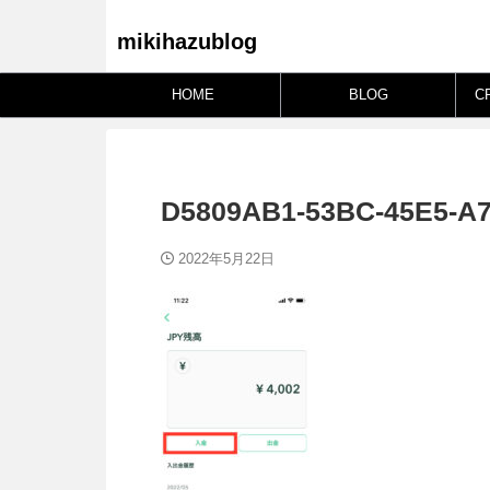
mikihazublog
HOME
BLOG
C
D5809AB1-53BC-45E5-A
2022年5月22日