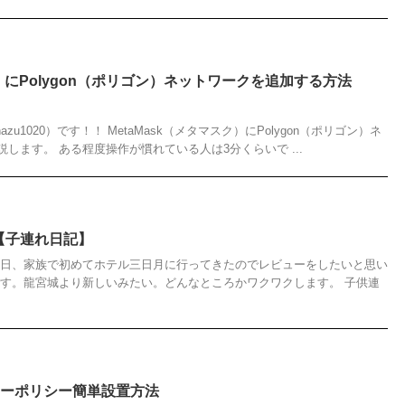
ク）にPolygon（ポリゴン）ネットワークを追加する方法
zu1020）です！！ MetaMask（メタマスク）にPolygon（ポリゴン）ネ
します。 ある程度操作が慣れている人は3分くらいで ...
【子連れ日記】
先日、家族で初めてホテル三日月に行ってきたのでレビューをしたいと思い
です。龍宮城より新しいみたい。どんなところかワクワクします。 子供連
バシーポリシー簡単設置方法