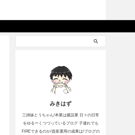
みきはず
三姉妹とうちゃん/本業は建設業 日々の日常
をゆるーくつづっているブログ 子連れでも
FIREできるのか/資産運用の成果は/ブログの