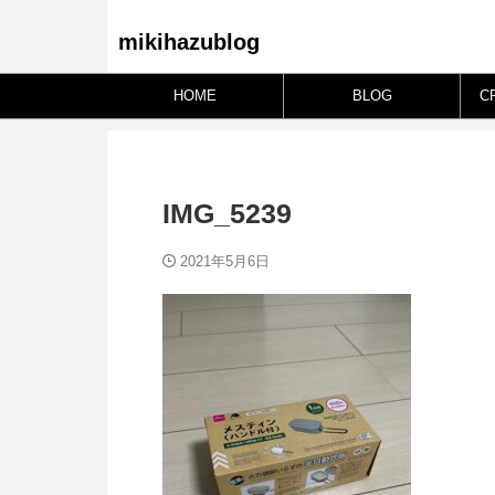
mikihazublog
HOME
BLOG
C
IMG_5239
2021年5月6日