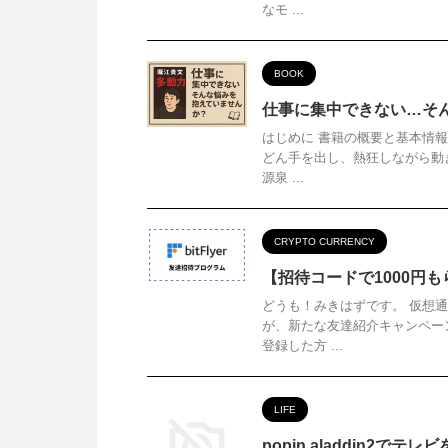
なモ ...
BOOK
仕事に集中できない…そ
はじめに 書籍の概要と基本情
どん手を出し、熱狂しながら動
源泉 ...
CRYPTO CURRENCY
【招待コードで1000円
どうも！みきはずです。 仮想
が、新たな友達紹介キャンペー
登録した方 ...
LIFE
popin aladdin2でテ