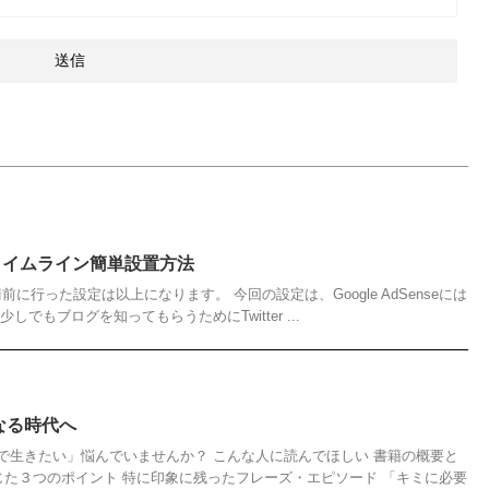
erのタイムライン簡単設置方法
e申請前に行った設定は以上になります。 今回の設定は、Google AdSenseには
でもブログを知ってもらうためにTwitter ...
なる時代へ
で生きたい」悩んでいませんか？ こんな人に読んでほしい 書籍の概要と
じた３つのポイント 特に印象に残ったフレーズ・エピソード 「キミに必要