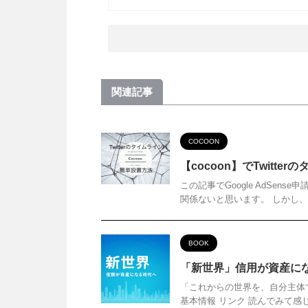
関連記事
COCOON
【cocoon】でTwitt
この記事でGoogle AdSens
関係ないと思います。 しかし、少し
BOOK
「新世界」信用が資産に
「これからの世界を、自分主体
基本情報 リンク 読んでみて感