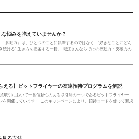
んな悩みを抱えていませんか？
報 『多動力』は、ひとつのことに執着するのではなく、“好きなことにどん
き続ける” 生き方を提案する一冊。 堀江さんならではの行動力・突破力の
もらえる】ビットフライヤーの友達招待プログラムを解説
通貨取引において一番信頼性のある取引所の一つであるビットフライヤー
ンを開催しています！ このキャンペーンにより、招待コードを使って新規
レビを見る方法