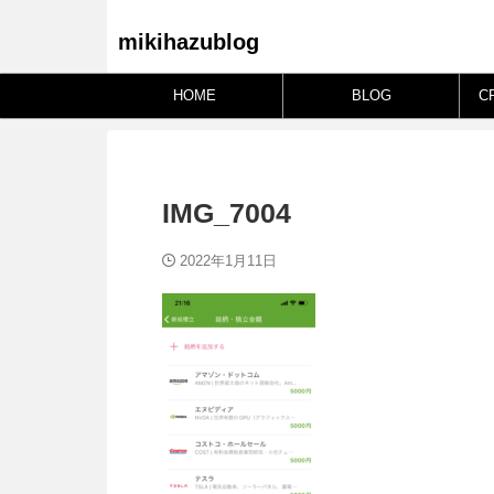
mikihazublog
HOME
BLOG
C
IMG_7004
2022年1月11日