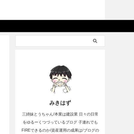
みきはず
三姉妹とうちゃん/本業は建設業 日々の日常
をゆるーくつづっているブログ 子連れでも
FIREできるのか/資産運用の成果は/ブログの