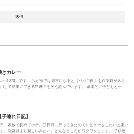
焼きカレー
hazu1020）です。 我が家では週末になると【パパご飯】を作る時があり
用して簡単にできる料理？をそう読んでいます。 基本的に子どもと一 ...
【子連れ日記】
先日、家族で初めてホテル三日月に行ってきたのでレビューをしたいと思い
です。龍宮城より新しいみたい。どんなところかワクワクします。 子供連