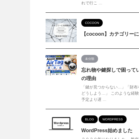
れで行こ ...
COCOON
【cocoon】カテゴリ
未分類
忘れ物や鍵探しで困っていま
の理由
「鍵が見つからない…」「財布
どうしよう…」 このような経
予定より遅 ...
BLOG
WORDPRESS
WordPress始めました