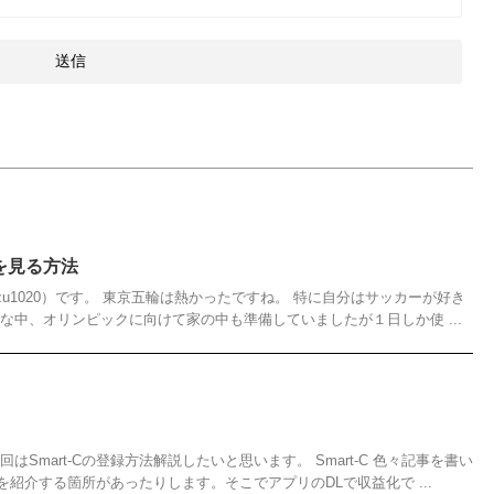
レビを見る方法
azu1020）です。 東京五輪は熱かったですね。 特に自分はサッカーが好き
な中、オリンピックに向けて家の中も準備していましたが１日しか使 ...
はSmart-Cの登録方法解説したいと思います。 Smart-C 色々記事を書い
紹介する箇所があったりします。そこでアプリのDLで収益化で ...