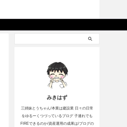
みきはず
三姉妹とうちゃん/本業は建設業 日々の日常
をゆるーくつづっているブログ 子連れでも
FIREできるのか/資産運用の成果は/ブログの