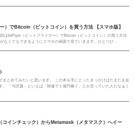
イヤー）でBitcoin（ビットコイン）を買う方法 【スマホ版】
bitFlyer（ビットフライヤー）でBitcoin（ビットコイン）の買う方法
がなくてもできるようにスマホの画面で見ていきます。ひとつひ ...
め
でまとめてみたいと思います。 この本を手にとったきっかけはたまたま会
す。 「与沢翼」といえば「秒速で１億円稼ぐ」とか言っていた人だなぁく
ck（コインチェック）からMetamask（メタマスク）へイー