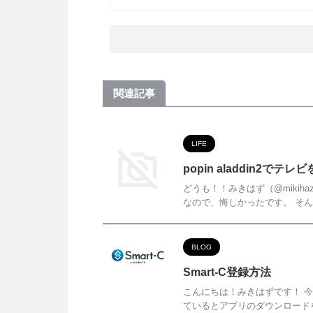
関連記事
LIFE
popin aladdin2でテ
どうも！！みきはず（@mikih
なので、悔しかったです。 そん
BLOG
Smart-C登録方法
こんにちは！みきはずです！ 今回
ているとアプリのダウンロードを