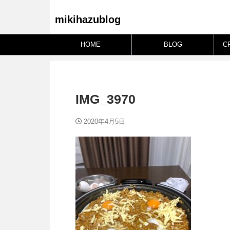
mikihazublog
HOME
BLOG
C
IMG_3970
2020年4月5日