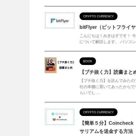
CRYPTO CURRENCY
bitFlyer（ビットフラ
こんにちは！みきはずです！ 今回は
について解説します。 パソコン
BOOK
【ブチ抜く力】読書まと
【ブチ抜く力】を読んでみたの
社の本棚に置いてあったからで
らいでし ...
CRYPTO CURRENCY
【簡単５分】Coinche
サリアムを送金する方法