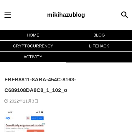
mikihazublog
HOME
BLOG
CRYPTOCURRENCY
LIFEHACK
ACTIVITY
FBFB8811-8ABA-454C-8163-
C689108DA8C8_1_102_o
2022年11月3日