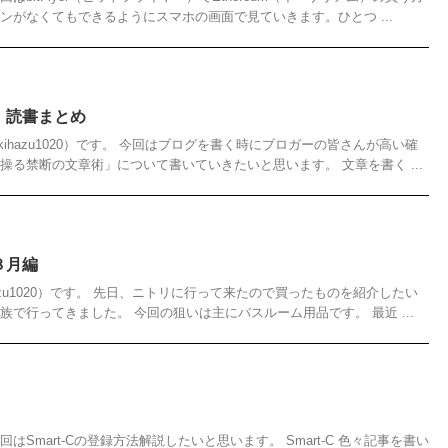
ンがなくてもできるようにスマホの画面で見ていきます。ひとつ ...
】読書まとめ
ihazu1020）です。 今回はブログを書く時にブロガーの皆さんが高い確
操る禁断の文章術」について書いていきたいと思います。 文章を書く ...
８月編
azu1020）です。 先日、ニトリに行って来たので買ったものを紹介したい
族で行ってきました。 今回の狙いは主にバスルーム用品です。 最近 ...
はSmart-Cの登録方法解説したいと思います。 Smart-C 色々記事を書い