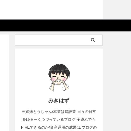
みきはず
三姉妹とうちゃん/本業は建設業 日々の日常
をゆるーくつづっているブログ 子連れでも
FIREできるのか/資産運用の成果は/ブログの