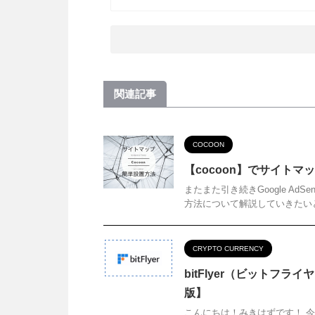
関連記事
COCOON
【cocoon】でサイトマ
またまた引き続きGoogle A
方法について解説していきたいと
CRYPTO CURRENCY
bitFlyer（ビットフラ
版】
こんにちは！みきはずです！ 今回は