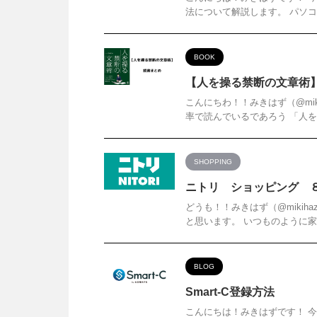
法について解説します。 パソコ
BOOK
【人を操る禁断の文章術
こんにちわ！！みきはず（@mik
率で読んでいるであろう 「人を
SHOPPING
ニトリ ショッピング 
どうも！！みきはず（@mikih
と思います。 いつものように家
BLOG
Smart-C登録方法
こんにちは！みきはずです！ 今回