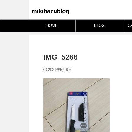
mikihazublog
HOME
BLOG
C
IMG_5266
2021年5月6日