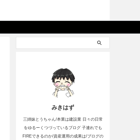
みきはず
三姉妹とうちゃん/本業は建設業 日々の日常
をゆるーくつづっているブログ 子連れでも
FIREできるのか/資産運用の成果は/ブログの