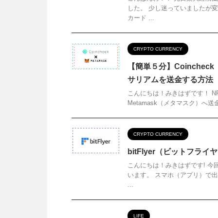
した。 少し迷っていましたが
カード ...
CRYPTO CURRENCY
【簡単５分】Coinche
サリアムを送金する方法
こんにちは！みきはずです！ NF
Metamask（メタマスク）へ送金
CRYPTO CURRENCY
bitFlyer（ビットフ
こんにちは！みきはずです! 今回
います。 スマホ（アプリ）で
...
LIFE