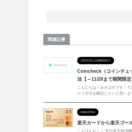
関連記事
CRYPTO CURRENCY
Coincheck（コインチ
法【～11/28まで期間限
こんにちは！みきはずです！ Coi
らう方法を解説したいと思います
RAKUTEN
楽天カードから楽天ゴー
こんばんわ！！ 先日楽天経済