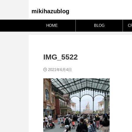
mikihazublog
HOME
BLOG
C
IMG_5522
2021年6月4日