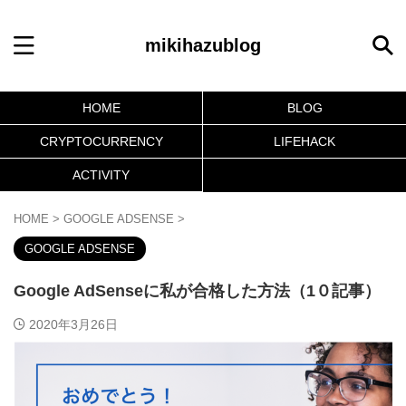
mikihazublog
HOME
BLOG
CRYPTOCURRENCY
LIFEHACK
ACTIVITY
HOME
>
GOOGLE ADSENSE
>
GOOGLE ADSENSE
Google AdSenseに私が合格した方法（1０記事）
2020年3月26日