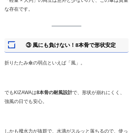
「軽量 × 大判」の両立は意外と少ないので、この傘は貴重
な存在です。
③ 風にも負けない！8本骨で形状安定
折りたたみ傘の弱点といえば「風」。
でもKIZAWAは
8本骨の耐風設計
で、形状が崩れにくく、
強風の日でも安心。
しかも撥水力が抜群で、水滴がスルッと落ちるので、使っ