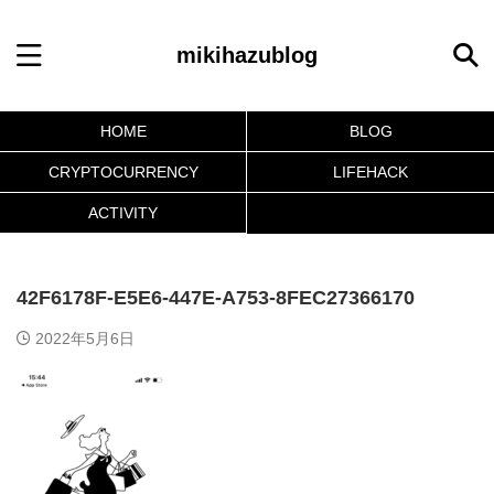
mikihazublog
HOME
BLOG
CRYPTOCURRENCY
LIFEHACK
ACTIVITY
42F6178F-E5E6-447E-A753-8FEC27366170
2022年5月6日