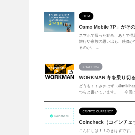
ITEM
Osmo Mobile 7P」
スマホで撮った動画、あとで見
旅行や家族の思い出も、映像が
るのが、 ...
SHOPPING
WORKMAN 冬を乗り切
どうも！！みきはず（@mikih
つらと書いています。 今回はW
CRYPTO CURRENCY
Coincheck（コイン
こんにちは！！みきはずです。 