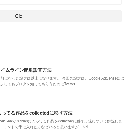
erのタイムライン簡単設置方法
e申請前に行った設定は以上になります。 今回の設定は、Google AdSenseには
でもブログを知ってもらうためにTwitter ...
に入ってる作品をcollectedに移す方法
Seaで hiddenに入ってる作品をcollectedに移す方法について解説しま
ーミントで手に入れた方などいると思いますが、hid ...