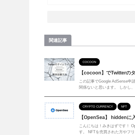
関連記事
COCOON
【cocoon】でTwitt
この記事でGoogle AdSens
関係ないと思います。 しかし、少し
CRYPTO CURRENCY
NFT
【OpenSea】 hidden
こんにちは！みきはずです！ Open
す。 NFTを売買された方やフリ