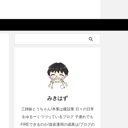
みきはず
三姉妹とうちゃん/本業は建設業 日々の日常
をゆるーくつづっているブログ 子連れでも
FIREできるのか/資産運用の成果は/ブログの