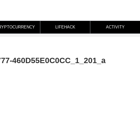
RYPTOCURRENCY
LIFEHACK
ACTIVITY
777-460D55E0C0CC_1_201_a