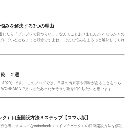
がその悩みを解決する3つの理由
返したら「ブレブレで見づらい…」なんてことありませんか？ せっかくの
ブレているとちょっと残念ですよね。 そんな悩みをまるっと解決してくれ
る靴 ２選
azu1020）です。 このブログでは、日常の出来事や興味があることをつら
ORKMANで見つけたあったかそうな靴を紹介したいと思います ...
チェック）口座開設方法３ステップ【スマホ版】
初心者にオススメなcoincheck（コインチェック）の口座開設方法を解説