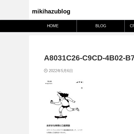
mikihazublog
HOME
BLOG
C
A8031C26-C9CD-4B02-B
2022年5月6日