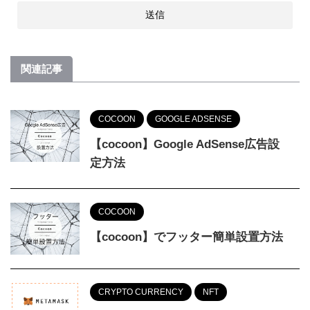
関連記事
COCOON
GOOGLE ADSENSE
【cocoon】Google AdSense広告設
定方法
COCOON
【cocoon】でフッター簡単設置方法
CRYPTO CURRENCY
NFT