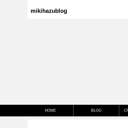
mikihazublog
HOME
BLOG
C