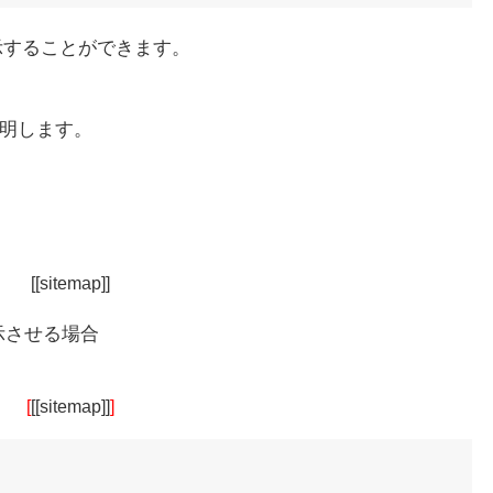
示することができます。
で説明します。
[[sitemap]]
示させる場合
[
[[sitemap]]
]