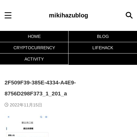
mikihazublog
HOME
BLOG
CRYPTOCURRENCY
LIFEHACK
ACTIVITY
2F509F39-385E-4334-A4E9-
8756D298F373_1_201_a
2022年11月15日