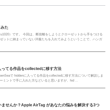
てみた
azu1020）です。 今回は、断捨離をしようとクローゼットから手をつける
ーゼットに納まっていない洋服たちを入れてみようということで、ハンガ
に入ってる作品をcollectedに移す方法
Seaで hiddenに入ってる作品をcollectedに移す方法について解説しま
ーミントで手に入れた方などいると思いますが、hid ...
せんか？Apple AirTag があなたの悩みを解決する3つ