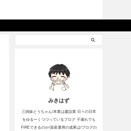
みきはず
三姉妹とうちゃん/本業は建設業 日々の日常
をゆるーくつづっているブログ 子連れでも
FIREできるのか/資産運用の成果は/ブログの