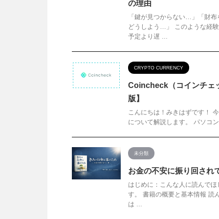
の理由
「鍵が見つからない…」「財布
どうしよう…」 このような経
予定より遅 ...
CRYPTO CURRENCY
Coincheck（コインチ
版】
こんにちは！みきはずです！ 今回は
について解説します。 パソコン
未分類
お金の不安に振り回され
はじめに：こんな人に読んでほ
す。 書籍の概要と基本情報 読
は ...