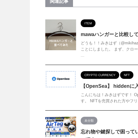
関連記事
ITEM
mawaハンガーと比較し
どうも！！みきはず（@mikih
ことにしました。 まず、クロ
...
CRYPTO CURRENCY
NFT
【OpenSea】 hidden
こんにちは！みきはずです！ Open
す。 NFTを売買された方やフリ
未分類
忘れ物や鍵探しで困っていま