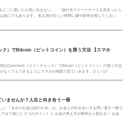
をどこに置いたか思い出せない…」「旅行先でスーツケースを見失ったら
験は誰にでもあります。 私も朝の忙しい時間に鍵や財布を探してしまい、
ェック）でBitcoin（ビットコイン）を買う方法 【スマホ
Coincheck（コインチェック）でBitcoin（ビットコイン）の買う方法
がなくてもできるようにスマホの画面で見ていきます。ひとつひ ...
ていませんか？人生と向き合う一冊
しい 『きみのお金は誰のため』は、お金との向き合い方を問い直す一冊で
んでみて感じた３つのポイント 1. お金の考え方が根本から変わる！ お金