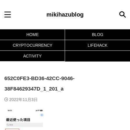
mikihazublog
HOME
BLOG
CRYPTOCURRENCY
LIFEHACK
ACTIVITY
652C0FE3-BD36-42CC-9046-
38F84629347D_1_201_a
2022年11月3日