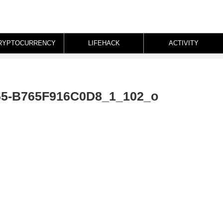
RYPTOCURRENCY
LIFEHACK
ACTIVITY
65-B765F916C0D8_1_102_o