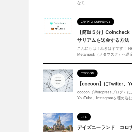
なモ ...
CRYPTO CURRENCY
【簡単５分】Coinche
サリアムを送金する方法
こんにちは！みきはずです！ NF
Metamask（メタマスク）へ送金
COCOON
【cocoon】にTwitter、
cocoon（Wordpressブ
YouTube、Instagramを
LIFE
デイズニーランド コロ