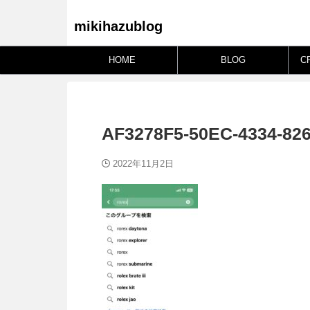
mikihazublog
HOME
BLOG
C
AF3278F5-50EC-4334-82
2022年11月2日