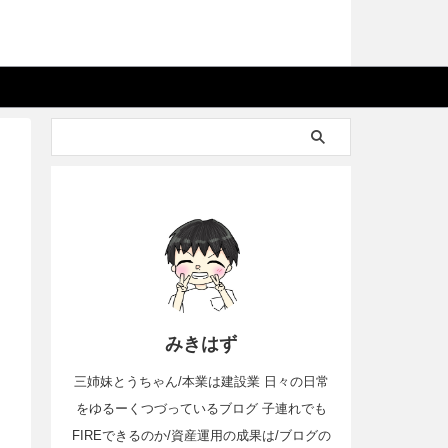
みきはず
三姉妹とうちゃん/本業は建設業 日々の日常
をゆるーくつづっているブログ 子連れでも
FIREできるのか/資産運用の成果は/ブログの