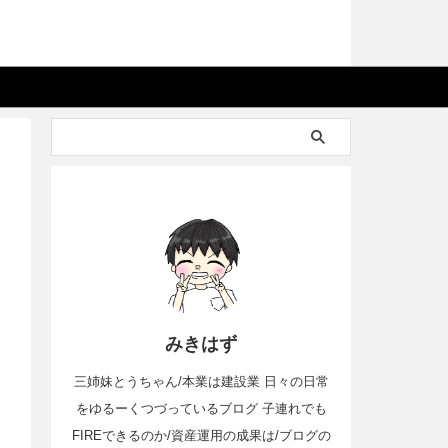
みきはず
三姉妹とうちゃん/本業は建設業 日々の日常
をゆるーくつづっているブログ 子連れでも
FIREできるのか/資産運用の成果は/ブログの