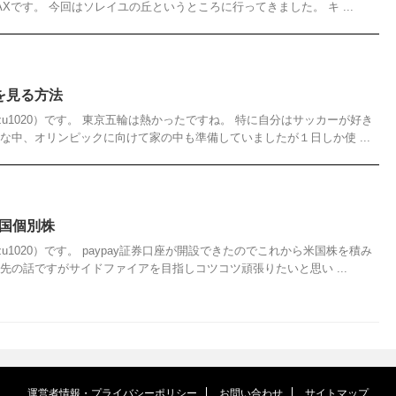
Xです。 今回はソレイユの丘というところに行ってきました。 キ ...
レビを見る方法
azu1020）です。 東京五輪は熱かったですね。 特に自分はサッカーが好き
な中、オリンピックに向けて家の中も準備していましたが１日しか使 ...
米国個別株
zu1020）です。 paypay証券口座が開設できたのでこれから米国株を積み
先の話ですがサイドファイアを目指しコツコツ頑張りたいと思い ...
運営者情報・プライバシーポリシー
お問い合わせ
サイトマップ