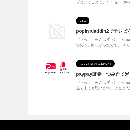
プということでテンションはMA
LIFE
popin aladdin2でテ
どうも！！みきはず（@mikih
なので、悔しかったです。 そん
ASSET MANAGEMENT
paypay証券 つみたて
どうも！！みきはず（@mikiha
立てようと思います。 まだまだ