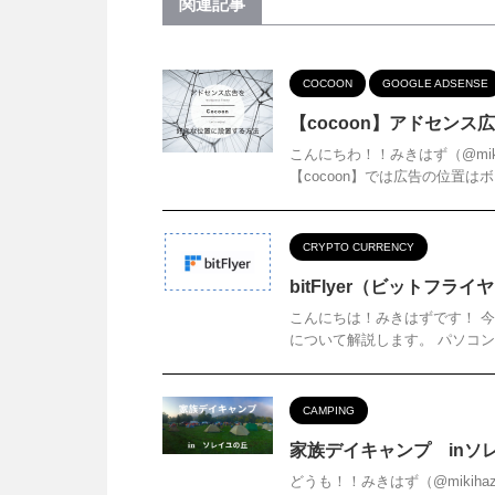
関連記事
COCOON
GOOGLE ADSENSE
【cocoon】アドセン
こんにちわ！！みきはず（@mik
【cocoon】では広告の位置は
CRYPTO CURRENCY
bitFlyer（ビットフラ
こんにちは！みきはずです！ 今回は
について解説します。 パソコン
CAMPING
家族デイキャンプ inソ
どうも！！みきはず（@mikih